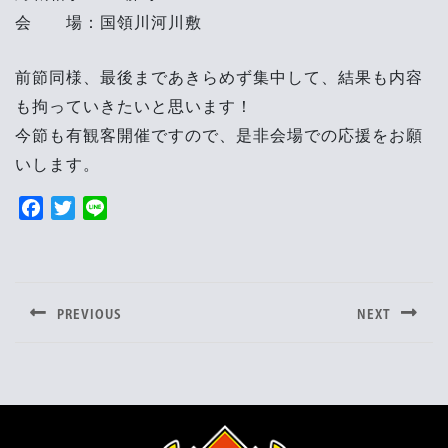
会 場：国領川河川敷
前節同様、最後まであきらめず集中して、結果も内容
も拘っていきたいと思います！
今節も有観客開催ですので、是非会場での応援をお願
いします。
F
T
L
a
w
i
投
c
i
n
e
t
e
稿
b
t
PREVIOUS
NEXT
o
e
ナ
Previous
Next
o
r
post:
post:
ビ
k
ゲ