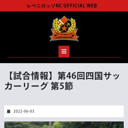
Skip
レベニロッソNC OFFICIAL WEB
to
content
Open
Button
【試合情報】第46回四国サッ
カーリーグ 第5節
2022-
2022-06-03
06-
03