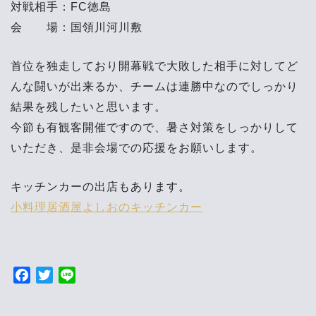
対戦相手：FC徳島
会 場：国領川河川敷
首位を独走しており開幕戦で大敗した相手に対してど
んな闘いが出来るか、チームは連勝中なのでしっかり
結果を残したいと思います。
今節も有観客開催ですので、暑さ対策をしっかりして
いただき、是非会場での応援をお願いします。
キッチンカーの出店もあります。
小料理居酒屋よしおのキッチンカー
F
T
L
a
w
i
投
c
i
n