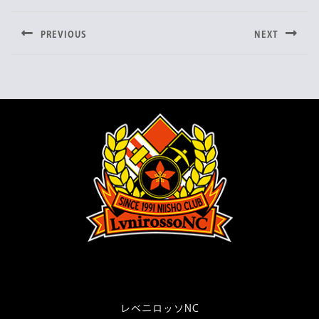
e
t
e
稿
b
t
PREVIOUS
NEXT
o
e
ナ
Previous
Next
o
r
post:
post:
ビ
k
ゲ
ー
シ
ョ
ン
レベニロッソNC