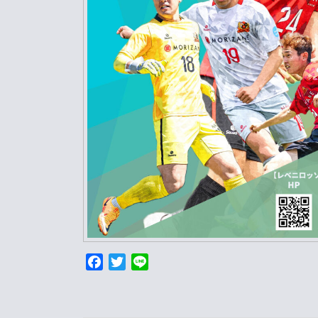
F
T
L
a
w
i
投
c
i
n
e
t
e