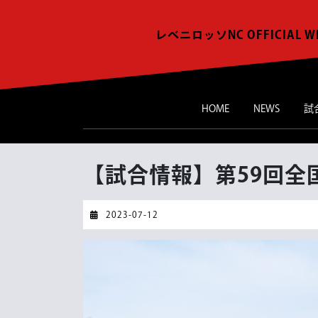
Skip
to
レベニロッソNC OFFICIAL W
content
HOME
NEWS
試
【試合情報】第59回全
2023-
2023-07-12
07-
12