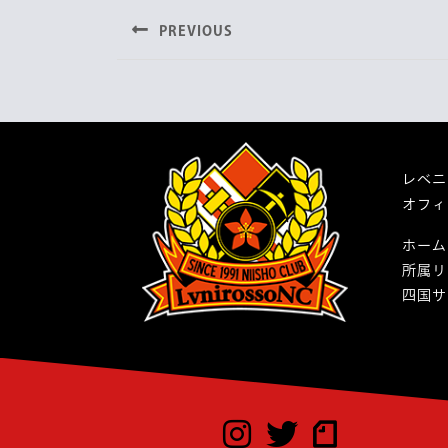
稿
b
t
PREVIOUS
ナ
o
e
o
r
Previous
post:
ビ
k
ゲ
ー
レベニ
シ
オフィ
ョ
ホーム
ン
所属リ
四国サ