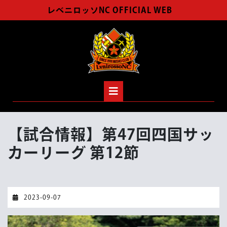
Skip
レベニロッソNC OFFICIAL WEB
to
content
Open
Button
【試合情報】第47回四国サッ
カーリーグ 第12節
2023-
2023-09-07
09-
07