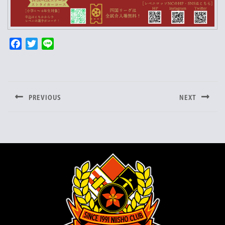
F
T
L
a
w
i
投
c
i
n
e
t
e
稿
b
t
PREVIOUS
NEXT
o
e
ナ
Previous
Next
o
r
post:
post:
ビ
k
ゲ
ー
シ
ョ
ン