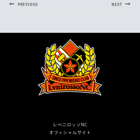
稿
b
t
PREVIOUS
NEXT
o
e
ナ
Previous
Next
o
r
post:
post:
ビ
k
ゲ
ー
シ
ョ
ン
レベニロッソNC
オフィシャルサイト