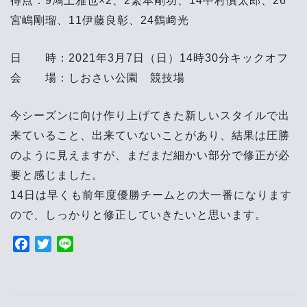
得点：9鴻上雅也×2、2繁本剛功、14中村慎太郎、26
宮嶋剛瑠、11伊藤良彰、24鶴﨑光
日 時：2021年3月7日（日）14時30分キックオフ
会 場：しおさい公園 競技場
今シーズンに向け作り上げてきた新しいスタイルで出
来ていること、出来ていないことがあり、結果は圧勝
のように見えますが、まだまだ細かい部分で修正が必
要と感じました。
14日は早くも前年度優勝チームとの大一番になります
ので、しっかりと修正していきたいと思います。
F
T
L
a
w
i
投
c
i
n
e
t
e