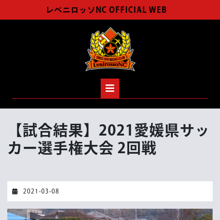
Skip
レベニロッソNC OFFICIAL WEB
to
content
Open
Button
【試合結果】2021愛媛県サッ
カー選手権大会 2回戦
2021-
2021-03-08
03-
08