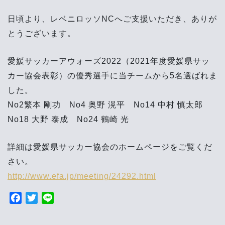
07
日頃より、レベニロッソNCへご支援いただき、ありが
とうございます。
愛媛サッカーアウォーズ2022（2021年度愛媛県サッ
カー協会表彰）の優秀選手に当チームから5名選ばれま
した。
No2繁本 剛功 No4 奥野 滉平 No14 中村 慎太郎
No18 大野 泰成 No24 鶴崎 光
詳細は愛媛県サッカー協会のホームページをご覧くだ
さい。
http://www.efa.jp/meeting/24292.html
F
T
L
a
w
i
c
i
n