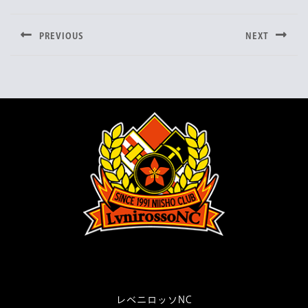
投
e
t
e
稿
b
t
PREVIOUS
NEXT
o
e
ナ
Previous
Next
o
r
post:
post:
ビ
k
ゲ
ー
シ
ョ
ン
レベニロッソNC