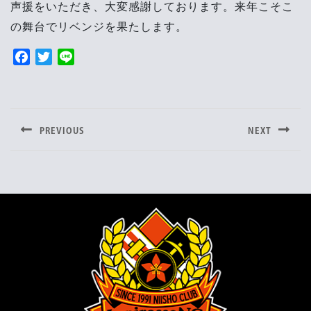
声援をいただき、大変感謝しております。来年こそこ
の舞台でリベンジを果たします。
F
T
L
a
w
i
投
c
i
n
e
t
e
稿
b
t
PREVIOUS
NEXT
o
e
ナ
Previous
Next
o
r
post:
post:
ビ
k
ゲ
ー
シ
ョ
ン