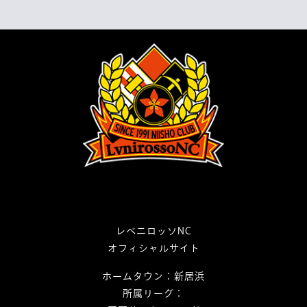
ビ
k
ゲ
ー
シ
ョ
ン
レベニロッソNC
オフィシャルサイト
ホームタウン：新居浜
所属リーグ：