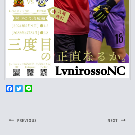
F
T
L
a
w
i
投
c
i
n
e
t
e
稿
b
t
PREVIOUS
NEXT
o
e
ナ
Previous
Next
o
r
post:
post: