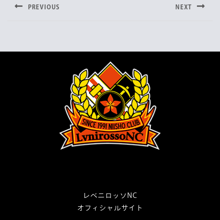
稿
b
t
PREVIOUS
NEXT
o
e
ナ
Previous
Next
o
r
post:
post:
ビ
k
ゲ
ー
シ
ョ
ン
レベニロッソNC
オフィシャルサイト