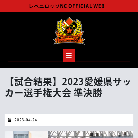
Skip
レベニロッソNC OFFICIAL WEB
to
content
Open
Button
【試合結果】2023愛媛県サッ
カー選手権大会 準決勝
2023-
2023-04-24
04-
24