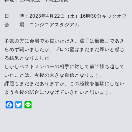
日 時：2023年4月22日（土）16時30分キックオフ
会 場：ニンジニアスタジアム
多数の方に会場で応援いただき、選手は最後まであき
らめず闘いましたが、プロの壁はまだまだ厚いと感じ
る結果となりました。
しかしベストメンバーの相手に対して前半勝ち越して
いたことは、今後の大きな自信となります。
課題もまだまだありますが、この経験を無駄にしない
よう今後の試合につなげていきたいと思います。
F
T
L
a
w
i
投
c
i
n
e
t
e