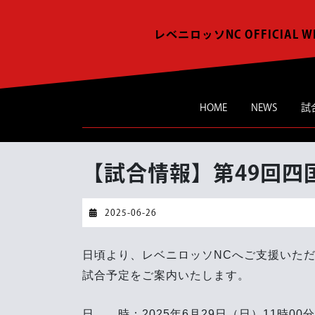
Skip
to
レベニロッソNC OFFICIAL W
content
HOME
NEWS
試
【試合情報】第49回四
2025-
2025-06-26
06-
26
日頃より、レベニロッソNCへご支援いた
試合予定をご案内いたします。
日 時：2025年6月29日（日）11時00