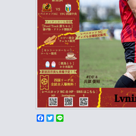
F
T
L
a
w
i
投
c
i
n