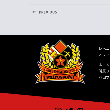
e
t
e
稿
b
t
PREVIOUS
ナ
o
e
o
r
Previous
post:
ビ
k
ゲ
ー
レベニ
シ
オフィ
ョ
ホーム
ン
所属リ
四国サ