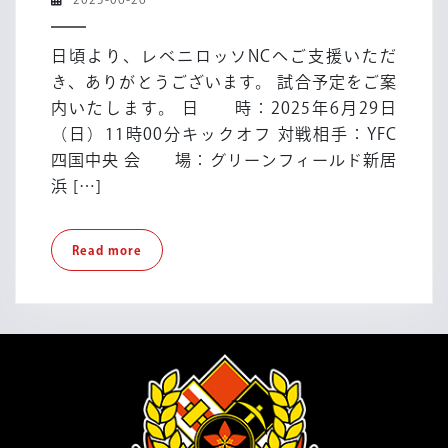
第
06-
49
26
日頃より、レベニロッソNCへご支援いただ
回
き、ありがとうございます。 試合予定をご案
四
内いたします。 日 時：2025年6月29日
国
（日）11時00分キックオフ 対戦相手：YFC
サ
ッ
四国中央 会 場：グリーンフィールド新居
カ
浜 […]
ー
リ
Read
Read more
ー
more
グ
第
6
節