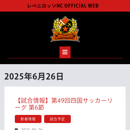
Skip
レベニロッソNC OFFICIAL WEB
to
content
Open
Button
2025年6月26日
【試合情報】第49回四国サッカーリ
【試
ーグ 第6節
合
新着情報
試合予定
情
報】
2025-
2025-06-26