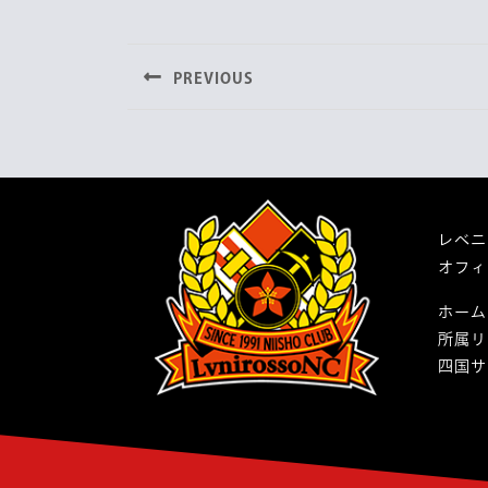
投
c
i
n
e
t
e
稿
b
t
PREVIOUS
ナ
o
e
o
r
Previous
post:
ビ
k
ゲ
ー
レベニ
シ
オフィ
ョ
ホーム
ン
所属リ
四国サ