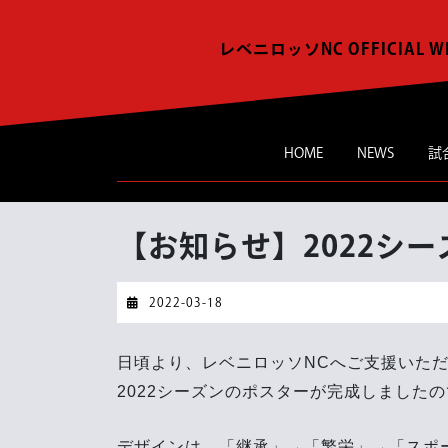
Skip
to
レベニロッソNC OFFICIAL W
content
HOME
NEWS
試
【お知らせ】2022シ
2022-
2022-03-18
03-
18
日頃より、レベニロッソNCへご支援いた
2022シーズンのポスターが完成しました
デザインは、「継承」→「繁栄」→「スポ