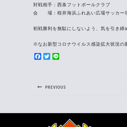
対戦相手：西条フットボールクラブ
会 場：桜井海浜ふれあい広場サッカー
初戦勝利を無駄にしないよう、気を引き締
※なお新型コロナウイルス感染拡大状況の
F
T
L
a
w
i
投
c
i
n
e
t
e
稿
b
t
PREVIOUS
ナ
o
e
o
r
Previous
post:
ビ
k
ゲ
ー