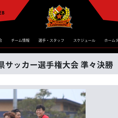
EB
合
チーム情報
選手・スタッフ
スケジュール
ホーム
媛県サッカー選手権大会 準々決勝