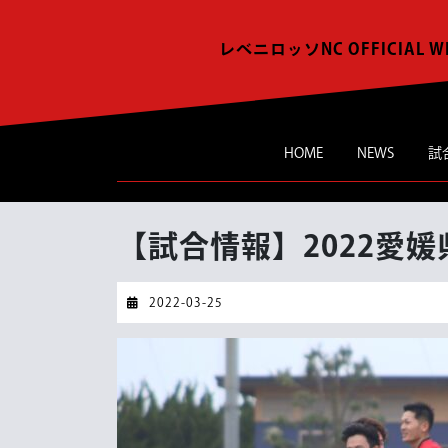
Skip
to
レベニロッソNC OFFICIAL W
content
HOME
NEWS
試
【試合情報】2022愛
2022-
2022-03-25
03-
25