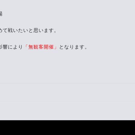
場
めて戦いたいと思います。
影響により
「無観客開催」
となります。
Next
post: