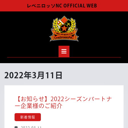
Skip
レベニロッソNC OFFICIAL WEB
to
content
Open
Button
2022年3月11日
【お知らせ】2022シーズンパートナ
【お
ー企業様のご紹介
知
新着情報
ら
せ】
2022-
2022-03-11