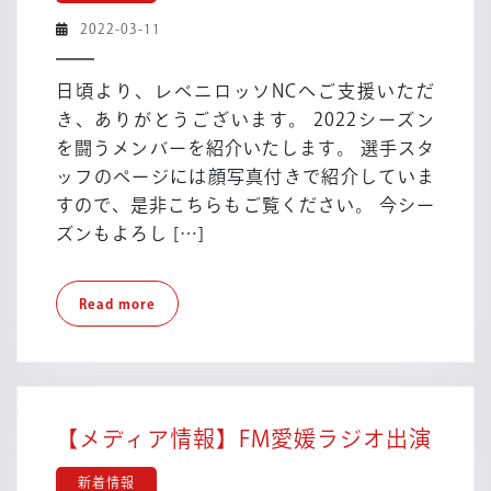
せ】
2022-
2022-03-11
2022
03-
シ
11
日頃より、レベニロッソNCへご支援いただ
ー
き、ありがとうございます。 2022シーズン
ズ
を闘うメンバーを紹介いたします。 選手スタ
ン
ッフのページには顔写真付きで紹介していま
選
手
すので、是非こちらもご覧ください。 今シー
ス
ズンもよろし […]
タ
ッ
Read
Read more
フ
more
紹
介
【メ
【メディア情報】FM愛媛ラジオ出演
デ
新着情報
ィ