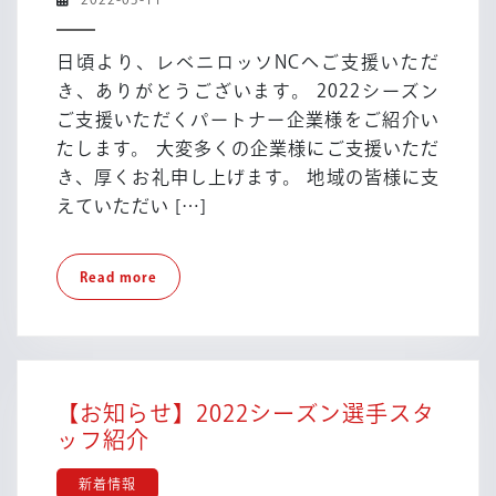
2022
03-
シ
11
日頃より、レベニロッソNCへご支援いただ
ー
き、ありがとうございます。 2022シーズン
ズ
ご支援いただくパートナー企業様をご紹介い
ン
たします。 大変多くの企業様にご支援いただ
パ
ー
き、厚くお礼申し上げます。 地域の皆様に支
ト
えていただい […]
ナ
ー
Read
Read more
企
more
業
様
の
ご
【お知らせ】2022シーズン選手スタ
紹
【お
ッフ紹介
介
知
新着情報
ら