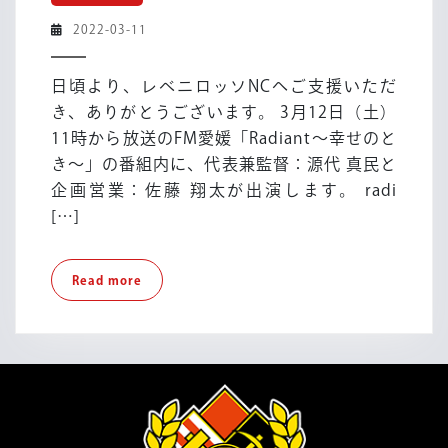
ア
2022-
2022-03-11
情
03-
報】
11
日頃より、レベニロッソNCへご支援いただ
FM
き、ありがとうございます。 3月12日（土）
愛
11時から放送のFM愛媛「Radiant～幸せのと
媛
き～」の番組内に、代表兼監督：源代 真民と
ラ
ジ
企画営業：佐藤 翔太が出演します。 radi
オ
[…]
出
演
Read
Read more
more