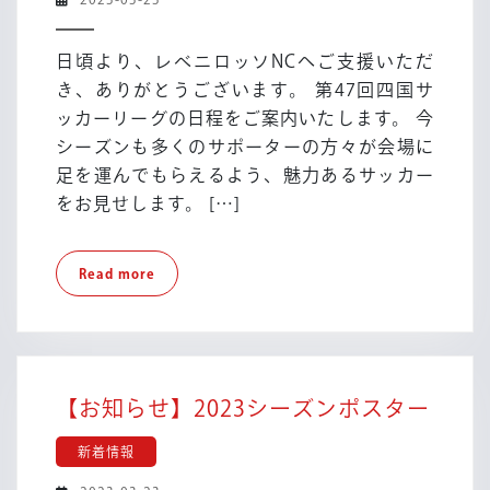
第
03-
47
23
日頃より、レベニロッソNCへご支援いただ
回
き、ありがとうございます。 第47回四国サ
四
ッカーリーグの日程をご案内いたします。 今
国
シーズンも多くのサポーターの方々が会場に
サ
ッ
足を運んでもらえるよう、魅力あるサッカー
カ
をお見せします。 […]
ー
リ
Read
Read more
ー
more
グ
日
程
に
【お
【お知らせ】2023シーズンポスター
つ
知
い
新着情報
ら
て
せ】