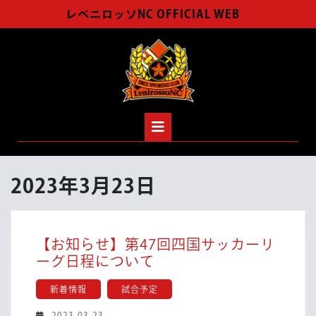
Skip
レベニロッソNC OFFICIAL WEB
to
content
Open
Button
2023年3月23日
【お知らせ】第47回四国サッカーリ
【お
ーグ日程について
知
新着情報
試合予定
ら
せ】
2023-
2023-03-23