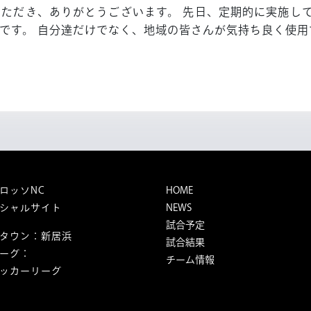
ン
いただき、ありがとうございます。 先日、定期的に実施し
活
です。 自分達だけでなく、地域の皆さんが気持ち良く使用で
動】
国
領
川
河
川
敷
の
清
掃
ロッソNC
HOME
シャルサイト
NEWS
試合予定
タウン：新居浜
試合結果
ーグ：
チーム情報
ッカーリーグ