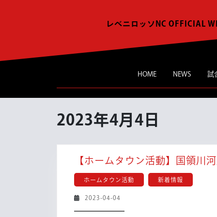
Skip
to
レベニロッソNC OFFICIAL W
content
HOME
NEWS
試
2023年4月4日
【ホームタウン活動】国領川河
ホームタウン活動
新着情報
2023-
2023-04-04
04-