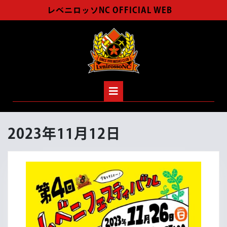
Skip
レベニロッソNC OFFICIAL WEB
to
content
Open
Button
2023年11月12日