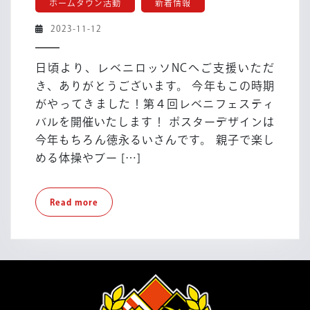
ホームタウン活動
新着情報
ン
ト
2023-
2023-11-12
情
11-
報】
12
日頃より、レベニロッソNCへご支援いただ
第
き、ありがとうございます。 今年もこの時期
4
がやってきました！第４回レベニフェスティ
回
バルを開催いたします！ ポスターデザインは
レ
ベ
今年もちろん徳永るいさんです。 親子で楽し
ニ
める体操やブー […]
フ
ェ
Read
Read more
ス
more
テ
ィ
バ
ル
開
催