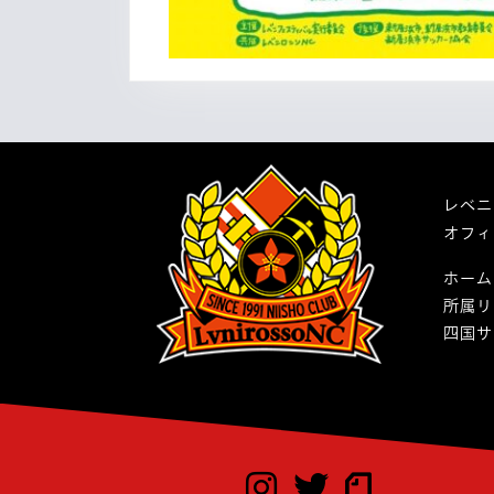
レベニ
オフィ
ホーム
所属リ
四国サ