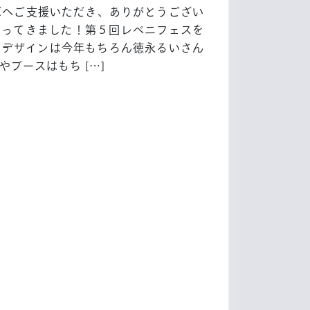
報】
Cへご支援いただき、ありがとうござい
第
やってきました！第５回レベニフェスを
5
ーデザインは今年もちろん徳永るいさん
回
やブースはもち […]
レ
ベ
ニ
フ
ェ
ス
テ
ィ
バ
ル
開
催