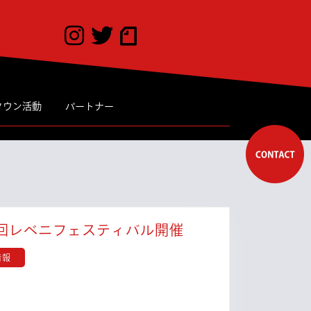
タウン活動
パートナー
【イ
回レベニフェスティバル開催
ベ
情報
ン
ト
情