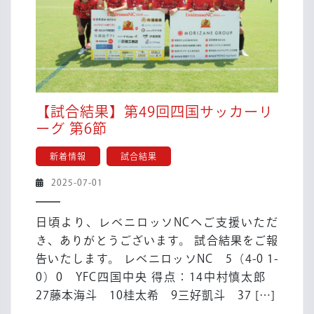
【試合結果】第49回四国サッカーリ
【試
ーグ 第6節
合
新着情報
試合結果
結
果】
2025-
2025-07-01
第
07-
49
01
日頃より、レベニロッソNCへご支援いただ
回
き、ありがとうございます。 試合結果をご報
四
告いたします。 レベニロッソNC 5（4-0 1-
国
0）0 YFC四国中央 得点：14中村慎太郎
サ
ッ
27藤本海斗 10桂太希 9三好凱斗 37 […]
カ