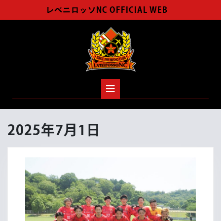
Skip
レベニロッソNC OFFICIAL WEB
to
content
Open
Button
2025年7月1日