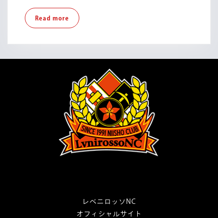
ー
Read
Read more
リ
more
ー
グ
第
6
節
レベニロッソNC
オフィシャルサイト