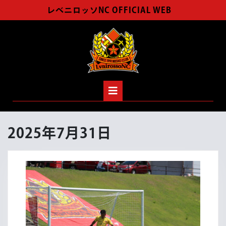
Skip
レベニロッソNC OFFICIAL WEB
to
content
Open
Button
2025年7月31日