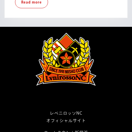
Read
Read more
リ
more
ー
グ
第
9
節
レベニロッソNC
オフィシャルサイト