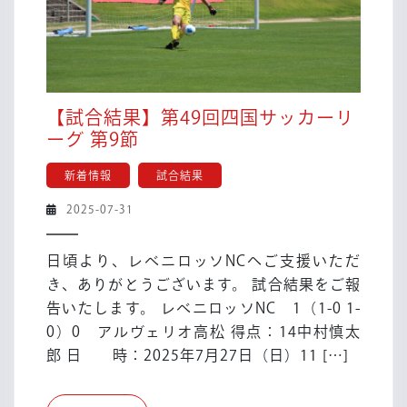
【試合結果】第49回四国サッカーリ
【試
ーグ 第9節
合
新着情報
試合結果
結
果】
2025-
2025-07-31
第
07-
49
31
日頃より、レベニロッソNCへご支援いただ
回
き、ありがとうございます。 試合結果をご報
四
告いたします。 レベニロッソNC 1（1-0 1-
国
0）0 アルヴェリオ高松 得点：14中村慎太
サ
ッ
郎 日 時：2025年7月27日（日）11 […]
カ
ー