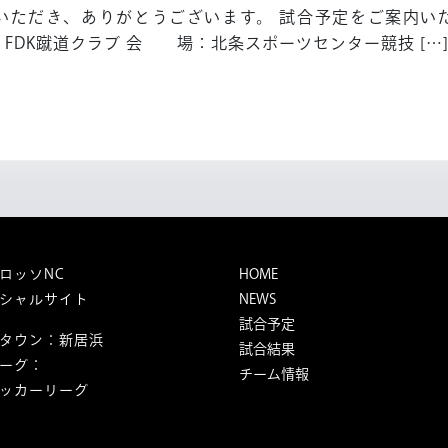
62
いただき、ありがとうございます。 試合予定をご案内いたし
回
：FDK蹴道クラブ 会 場：北条スポーツセンター競技 […
全
国
社
会
人
サ
ッ
カ
ー
選
ロッソNC
HOME
手
シャルサイト
NEWS
権
試合予定
大
タウン：新居浜
試合結果
会
ーグ：
チーム情報
愛
ッカーリーグ
媛
県