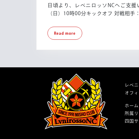
23
日頃より、レベニロッソNCへご支援
（日）10時00分キックオフ 対戦相手
Read
Read more
more
レベニ
オフィ
ホーム
所属リ
四国サ