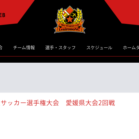
EB
合
チーム情報
選手・スタッフ
スケジュール
ホーム
【試
人サッカー選手権大会 愛媛県大会2回戦
合
情
報】
第