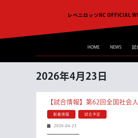
Skip
to
レベニロッソNC OFFICIAL W
content
HOME
NEWS
試
2026年4月23日
【試合情報】第62回全国社会
新着情報
試合予定
2026-
2026-04-23
04-