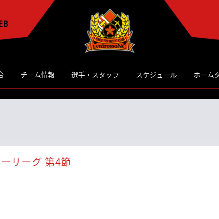
EB
合
チーム情報
選手・スタッフ
スケジュール
ホーム
【試
ーリーグ 第4節
合
情
報】
第