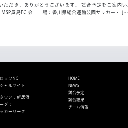
50
いただき、ありがとうございます。 試合予定をご案内いた
回
：MSP屋島FC 会 場：香川県総合運動公園サッカー・ […
四
国
サ
ッ
カ
ー
リ
ー
グ
第
ロッソNC
HOME
4
シャルサイト
NEWS
節
試合予定
タウン：新居浜
試合結果
ーグ：
チーム情報
ッカーリーグ