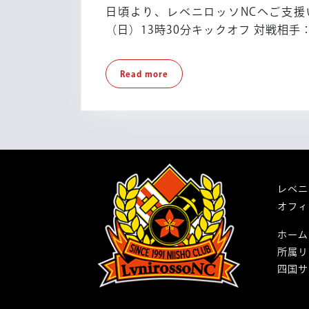
30
日頃より、レベニロッソNCへご支援
（日）13時30分キックオフ 対戦相手
Read
Read more
more
レベニ
オフィ
ホーム
所属リ
四国サ