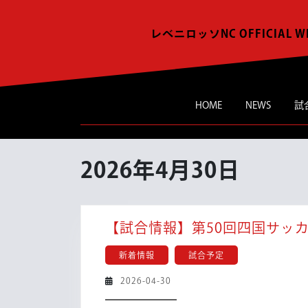
Skip
to
レベニロッソNC OFFICIAL W
content
HOME
NEWS
試
2026年4月30日
【試合情報】第50回四国サッカ
新着情報
試合予定
2026-
2026-04-30
04-